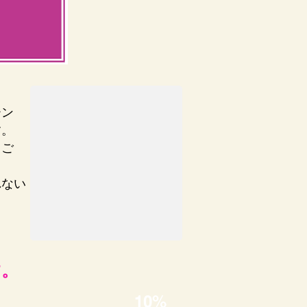
！
ーン
す。
きご
れない
す。
10%