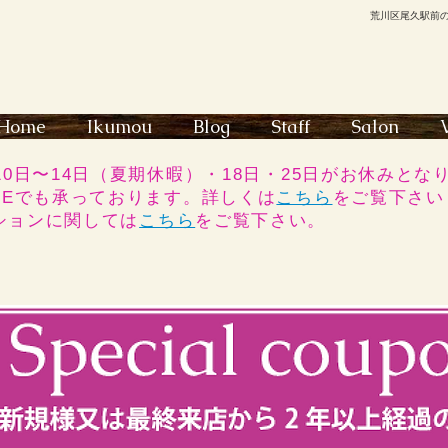
荒川区尾久駅前の美容
Home
Ikumou
Blog
Staff
Salon
10日〜14日（夏期休暇）・18日・25日がお休みとな
NEでも承っております。詳しくは
こちら
をご覧下さい
ーションに関しては
こちら
をご覧下さい。