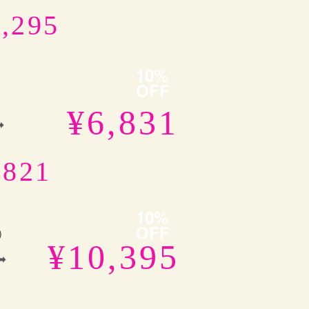
,295
10%
OFF
）
¥6,831
︎
,821
10%
OFF
）
¥10,395
➡︎