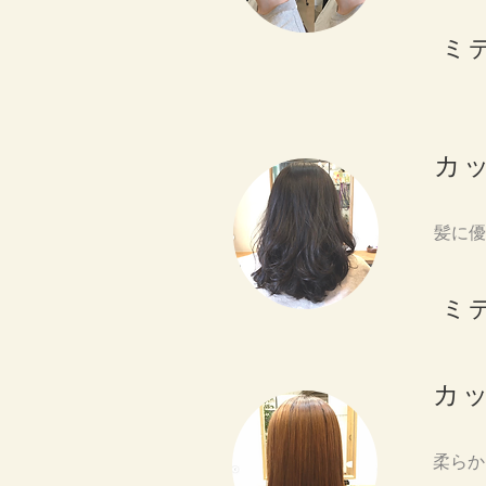
ミ
カ
髪に優
ミ
カ
柔らか