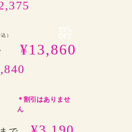
2,375
10%
OFF
ー込）
¥13,860
︎
,840
＊割引はありませ
ん
¥3,190
まで