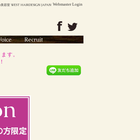
Webmaster Login
室 WEST HAIRDESIGN JAPAN
Voice
Recruit
ります。
！