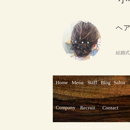
ヘ
​結婚
Home
Menu
Staff
Blog
Salon
Company
Recruit
Contact
​ ​© W E S T H A I R D E S I G N