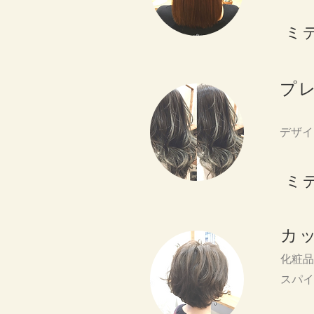
ミ
プ
デザイ
ミ
カ
化粧品
​スパ