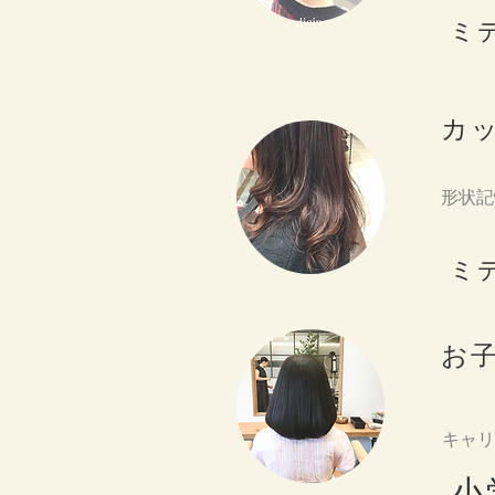
ミ
カ
形状記
ミ
お
キャリ
小