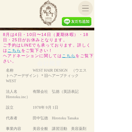
8月は4日・10日〜14日（夏期休暇）・18
日・25日がお休みとなります。
ご予約はLINEでも承っております。詳しく
は
こちら
をご覧下さい！
​ヘアドネーションに関しては
こちら
をご覧下
さい。
会社概要
名称 WEST HAIR DESIGN （ウエス
トヘアーデザイン）＊旧ヘアーブティック
WEST
法人名 有限会社 弘徳（英語表記
Hirotoku.inc）
設立 1978年 9月 1日
代表者 田中弘徳 Hirotoku Tanaka
事業内容 美容全般 講習活動 美容薬剤